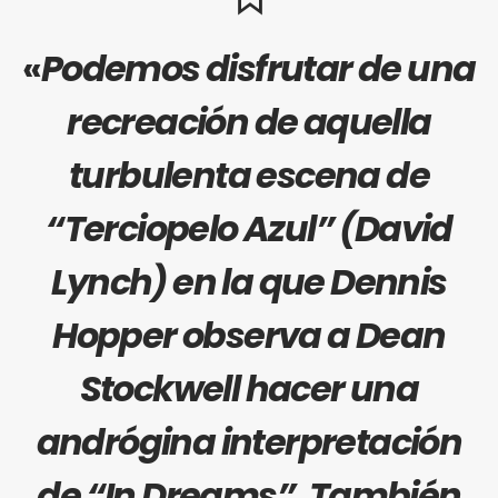
«
Podemos disfrutar de una
recreación de aquella
turbulenta escena de
“
Terciopelo Azul
” (
David
Lynch
) en la que
Dennis
Hopper
observa a
Dean
Stockwell
hacer una
andrógina interpretación
de “In Dreams”. También