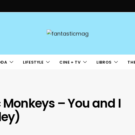
ODA
LIFESTYLE
CINE + TV
LIBROS
TH
ic Monkeys – You and I
ley)