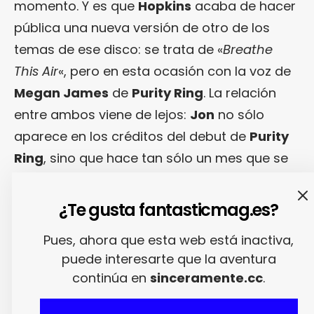
momento. Y es que
Hopkins
acaba de hacer
pública una nueva versión de otro de los
temas de ese disco: se trata de «
Breathe
This Air
«, pero en esta ocasión con la voz de
Megan James
de
Purity Ring
. La relación
entre ambos viene de lejos:
Jon
no sólo
aparece en los créditos del debut de
Purity
Ring
, sino que hace tan sólo un mes que se
publicó una remezcla de «
Amenamy
» de
Purity Ring
a cargo del mismo
Hopkins
.
¿Te gusta fantasticmag.es?
Pues, ahora que esta web está inactiva,
Era cuestión de tiempo que
Megan James
le
puede interesarte que la aventura
devolviera el favor. ¡Y vaya cómo lo ha
continúa en
sinceramente.cc
.
hecho! Si el «
Breathe This Air
» original ya era
un tema etéreo empalado por unos ritmos