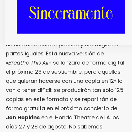
zumbones, en su nueva versión no sólo se
aumenta el tempo, sino que se le da más
protagonismo todavía al piano para
trenzarlo con la voz de
James
hasta crear
un estado mental hipnótico y nostálgico a
partes iguales. Esta nueva versión de
«
Breathe This Air
» se lanzará de forma digital
el próximo 23 de septiembre, pero aquellos
que quieran hacerse con una copia en 12» lo
van a tener difícil: se producirán tan sólo 125
copias en este formato y se repartirán de
forma gratuita en el próximo concierto de
Jon Hopkins
en el Honda Theatre de LA los
días 27 y 28 de agosto. No sabemos