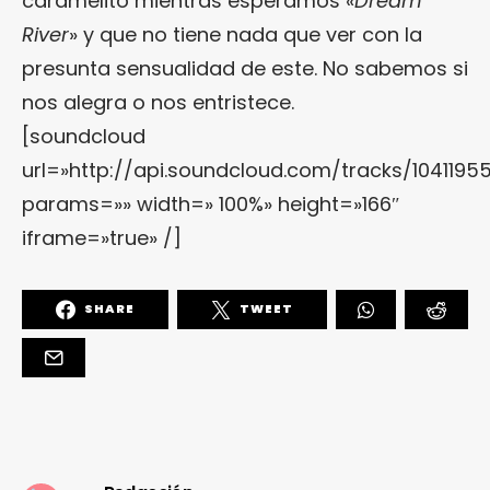
caramelito mientras esperamos «
Dream
River
» y que no tiene nada que ver con la
presunta sensualidad de este. No sabemos si
nos alegra o nos entristece.
[soundcloud
url=»http://api.soundcloud.com/tracks/1041195
params=»» width=» 100%» height=»166″
iframe=»true» /]
SHARE
TWEET