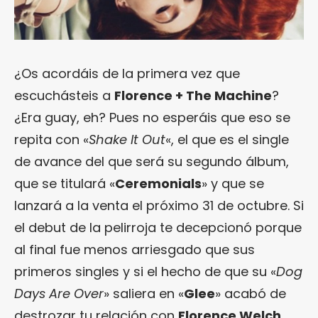
¿Os acordáis de la primera vez que
escuchásteis a
Florence + The Machine
?
¿Era guay, eh? Pues no esperáis que eso se
repita con «
Shake It Out
«, el que es el single
de avance del que será su segundo álbum,
que se titulará «
Ceremonials
» y que se
lanzará a la venta el próximo 31 de octubre. Si
el debut de la pelirroja te decepcionó porque
al final fue menos arriesgado que sus
primeros singles y si el hecho de que su «
Dog
Days Are Over
» saliera en «
Glee
» acabó de
destrozar tu relación con
Florence Welch