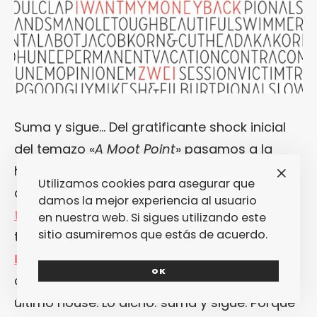
Suma y sigue… Del gratificante shock inicial
del temazo «
A Moot Point
» pasamos a la
hipnosis de piano revivalero y disco-housero
Utilizamos cookies para asegurar que
que nos dejó si habla en «
We Have Been
damos la mejor experiencia al usuario
Waiting for You
«. Lo siguiente fue un EP de
en nuestra web. Si sigues utilizando este
sitio asumiremos que estás de acuerdo.
tres canciones que, bajo el título de «
Last
House on The Left
«, probó que puede que
OK
aquello fuera la última casa, pero no el
último house. Lo dicho: suma y sigue. Porque