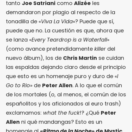
tanto
Joe Satriani
como
Alizée
les
demandaron por plagio al respecto de la
tonadilla de «
Viva La Vida
«? Puede que sí,
puede que no. La cuestión es que, ahora que
se lanza «
Every Teardrop is a Waterfall
»
(como avance pretendidamente
killer
del
nuevo álbum), los de
Chris Martin
se cuidan
las espaldas dejando claro desde el principio
que esto es un homenaje puro y duro de «
I
Go to Rio
» de
Peter Allen
. A lo que el común
de los mortales (o, al menos, el común de los
españolitos y los aficionados al euro trash)
exclamamos:
what the fuck
!? ¿Qué
Peter
Allen
ni qué mandangas? Esto es un
homenaje al
«
Ritmo de la Noche
» de
Mystic