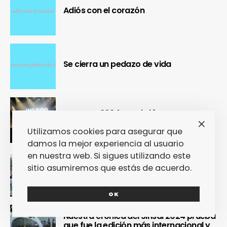
Adiós con el corazón
Se cierra un pedazo de vida
OUR Fest 2024 convirtió a Ourense en
la capital del Cool Britannia
Utilizamos cookies para asegurar que
damos la mejor experiencia al usuario
en nuestra web. Si sigues utilizando este
Nuestra crónica confirma que Paredes
sitio asumiremos que estás de acuerdo.
de Coura 2024 no fue un festival, sino
un Couraíso
OK
Nuestra crónica del Sinsal 2024 prueba
que fue la edición más internacional y