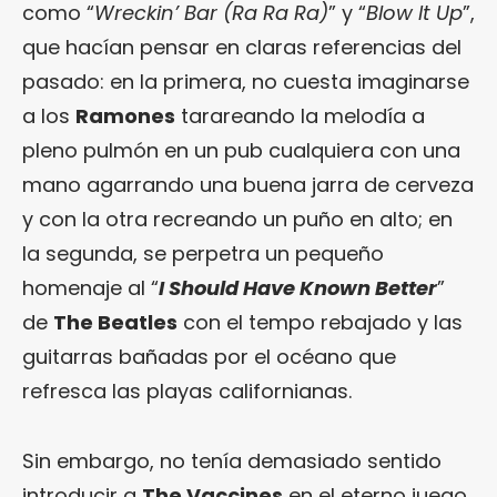
como “
Wreckin’ Bar (Ra Ra Ra)
” y “
Blow It Up
”,
que hacían pensar en claras referencias del
pasado: en la primera, no cuesta imaginarse
a los
Ramones
tarareando la melodía a
pleno pulmón en un pub cualquiera con una
mano agarrando una buena jarra de cerveza
y con la otra recreando un puño en alto; en
la segunda, se perpetra un pequeño
homenaje al “
I Should Have Known Better
”
de
The Beatles
con el tempo rebajado y las
guitarras bañadas por el océano que
refresca las playas californianas.
Sin embargo, no tenía demasiado sentido
introducir a
The Vaccines
en el eterno juego