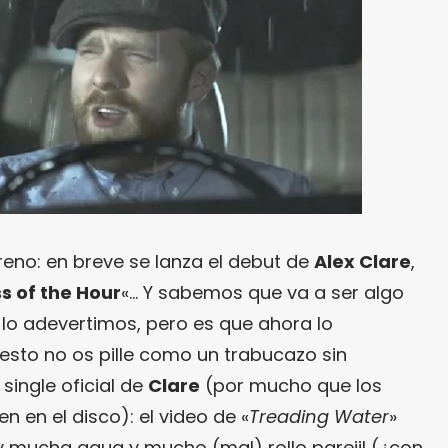
eno: en breve se lanza el debut de
Alex Clare
,
s of the Hour
«… Y sabemos que va a ser algo
lo adevertimos, pero es que ahora lo
esto no os pille como un trabucazo sin
 single oficial de
Clare
(por mucho que los
n en el disco): el video de «
Treading Water
»
 mucha agua y mucho (mal) rollo parejil (¿con