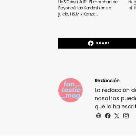
Up&Down #191. El merchan de
Hug
Beyoncé, las Kardashians a
of 
juicio, H&M x Kenzo…
SHARE
Redacción
La redacción d
nosotros puede
que lo ha escr