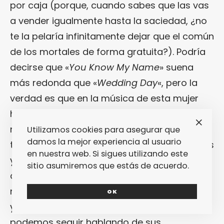
por caja (porque, cuando sabes que las vas
a vender igualmente hasta la saciedad, ¿no
te la pelaría infinitamente dejar que el común
de los mortales de forma gratuita?). Podría
decirse que «
You Know My Name
» suena
más redonda que «
Wedding Day
«, pero la
verdad es que en la música de esta mujer
hace tiempo que la sutileza y los
matices dejaron de tener cabida: ambos
Utilizamos cookies para asegurar que
damos la mejor experiencia al usuario
temas suenan a rabia contenida en guitarras
en nuestra web. Si sigues utilizando este
y gritos quebrados. Y esto, que tanto mola
sitio asumiremos que estás de acuerdo.
cuando tienes 20 años, en el caso de la
Love
nos preocupa un poco más. Sea como sea,
OK
ya está: ya hemos hablado de su música y
podemos seguir hablando de sus