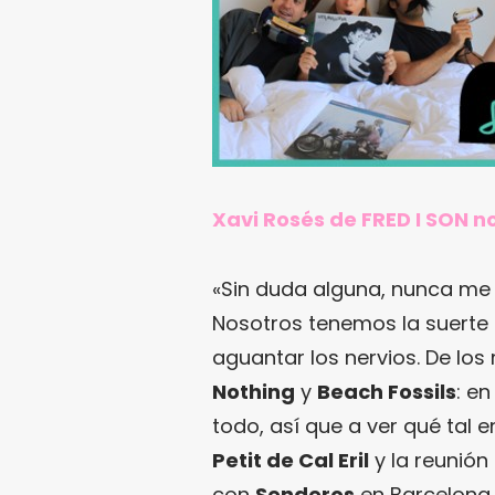
Xavi Rosés de FRED I SON 
«Sin duda alguna, nunca me
Nosotros tenemos la suerte
aguantar los nervios. De lo
Nothing
y
Beach Fossils
: e
todo, así que a ver qué tal 
Petit de Cal Eril
y la reunión
con
Senderos
en Barcelona