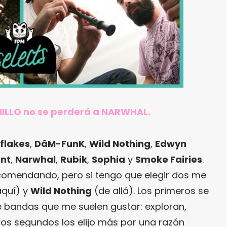
ILLO no se perderá a NARWHAL.
flakes
,
DâM-FunK
,
Wild Nothing
,
Edwyn
nt
,
Narwhal
,
Rubik
,
Sophia
y
Smoke Fairies
.
comendando, pero si tengo que elegir dos me
quí) y
Wild Nothing
(de allá). Los primeros se
e bandas que me suelen gustar: exploran,
los segundos los elijo más por una razón