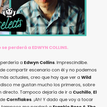
no se perderá a EDWYN COLLINS.
 perdería a
Edwyn Collins
. Imprescindibe.
 de compartir escenario con él y no podemos
s más actuales, creo que hay que ver a
Wild
n disco me gustan mucho los primeros, sobre
en directo. Tampoco dejaría de ir a
Cuchillo
,
El
 de
Cornflakes
. ¡Ah! Y dado que voy a tocar
, tampoco me perderé a
Frankie Rose & The