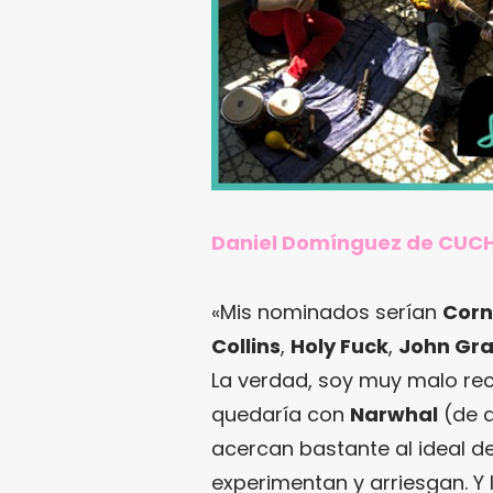
Daniel Domínguez de CUCH
«Mis nominados serían
Corn
Collins
,
Holy Fuck
,
John Gra
La verdad, soy muy malo re
quedaría con
Narwhal
(de a
acercan bastante al ideal d
experimentan y arriesgan. Y 