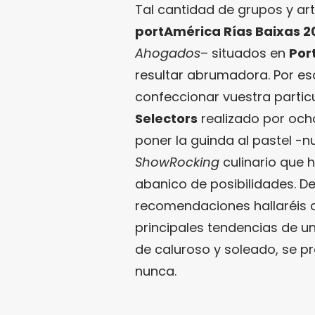
Tal cantidad de grupos y art
portAmérica Rías Baixas 2
Ahogados
– situados en
Por
resultar abrumadora. Por e
confeccionar vuestra partic
Selectors
realizado por ocho
poner la guinda al pastel -n
ShowRocking
culinario que h
abanico de posibilidades. De
recomendaciones hallaréis c
principales tendencias de u
de caluroso y soleado, se p
nunca.