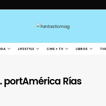
ODA
LIFESTYLE
CINE + TV
LIBROS
TH
s. portAmérica Rías