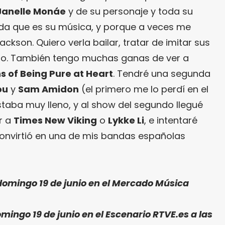
Janelle Monáe
y de su personaje y toda su
ada que es su música, y porque a veces me
kson. Quiero verla bailar, tratar de imitar sus
nto. También tengo muchas ganas de ver a
s of Being Pure at Heart
. Tendré una segunda
ou
y
Sam Amidon
(el primero me lo perdí en el
aba muy lleno, y al show del segundo llegué
r a
Times New Viking
o
Lykke Li
, e intentaré
convirtió en una de mis bandas españolas
domingo 19 de junio en el Mercado Música
mingo 19 de junio en el Escenario RTVE.es a las