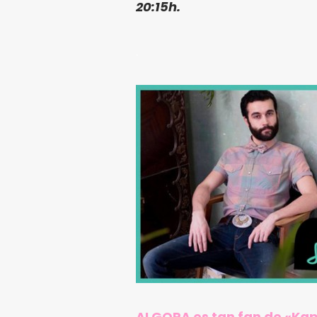
20:15h.
.
ALGORA es tan fan de «Kap