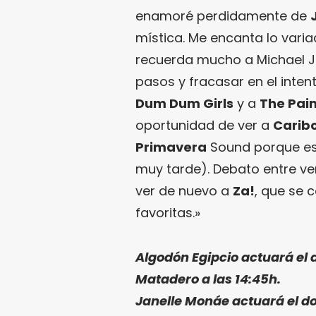
enamoré perdidamente de
mística. Me encanta lo vari
recuerda mucho a Michael Jac
pasos y fracasar en el inte
Dum Dum Girls
y a
The Pain
oportunidad de ver a
Carib
Primavera
Sound porque est
muy tarde). Debato entre ve
ver de nuevo a
Za!
, que se 
favoritas.»
Algodón Egipcio
actuará el 
Matadero a las 14:45h.
Janelle Monáe
actuará el do