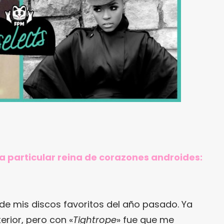
 particular reina de corazones androides:
 de mis discos favoritos del año pasado. Ya
rior, pero con «
Tightrope
» fue que me