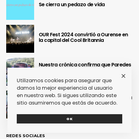
Se cierra un pedazo de vida
OUR Fest 2024 convirtió a Ourense en
la capital del Cool Britannia
Nuestra crónica confirma que Paredes
de Coura 2024 no fue un festival, sino
un Couraíso
Utilizamos cookies para asegurar que
damos la mejor experiencia al usuario
en nuestra web. Si sigues utilizando este
Nuestra crónica del Sinsal 2024 prueba
sitio asumiremos que estás de acuerdo.
que fue la edición más internacional y
sostenible del festival
OK
REDES SOCIALES