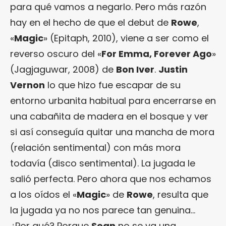
para qué vamos a negarlo. Pero más razón
hay en el hecho de que el debut de
Rowe
,
«
Magic
» (Epitaph, 2010), viene a ser como el
reverso oscuro del «
For Emma, Forever Ago
»
(Jagjaguwar, 2008) de
Bon Iver
.
Justin
Vernon
lo que hizo fue escapar de su
entorno urbanita habitual para encerrarse en
una cabañita de madera en el bosque y ver
si así conseguía quitar una mancha de mora
(relación sentimental) con más mora
todavía (disco sentimental). La jugada le
salió perfecta. Pero ahora que nos echamos
a los oídos el «
Magic
» de
Rowe
, resulta que
la jugada ya no nos parece tan genuina…
¿Por qué? Porque
Sean
no se va una