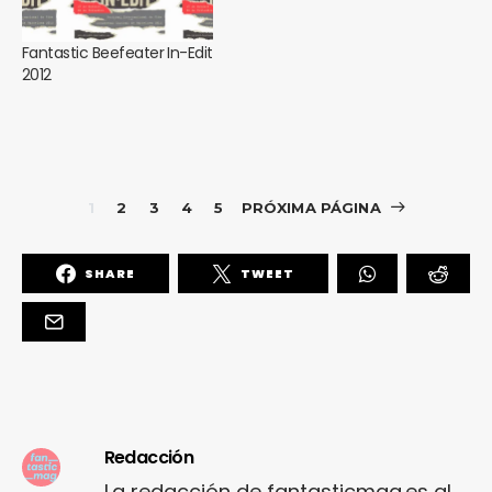
Fantastic Beefeater In-Edit
2012
1
2
3
4
5
PRÓXIMA PÁGINA
SHARE
TWEET
Redacción
La redacción de fantasticmag.es al