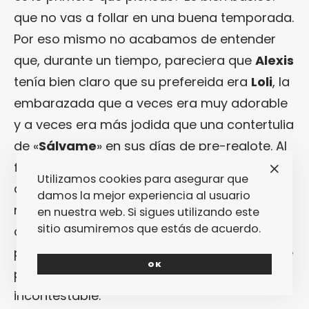
que no vas a follar en una buena temporada.
Por eso mismo no acabamos de entender
que, durante un tiempo, pareciera que
Alexis
tenía bien claro que su prefereida era
Loli
, la
embarazada que a veces era muy adorable
y a veces era más jodida que una contertulia
de «
Sálvame
» en sus días de pre-reglote. Al
final, y en una pataleta de reafirmación
Utilizamos cookies para asegurar que
contra su padre, la eliminó alegando que ya
damos la mejor experiencia al usuario
no se sentía atraído por ella como mujer. Si
en nuestra web. Si sigues utilizando este
sitio asumiremos que estás de acuerdo.
obviamos que es de lo más jodido que
puedes decirle a una embarazada, nos sigue
OK
pareciendo un indicio de gayedad muy
incontestable.