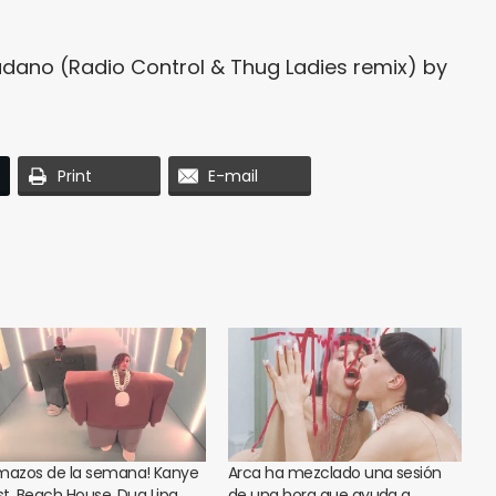
adano (Radio Control & Thug Ladies remix)
by
Print
E-mail
mazos de la semana! Kanye
Arca ha mezclado una sesión
t, Beach House, Dua Lipa,
de una hora que ayuda a