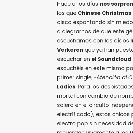
Hace unos días
nos sorpre
los que
Chinese Christmas
disco espantando sin miedo
a alegrarnos de que este gé
escuchamos con los oídos l
Verkeren
que ya han puesto
escuchar en
el Soundcloud 
escuchéis en este mismo p
primer single, «
Atención al 
Ladies
. Para los despistad
mortal con cambio de nombr
solera en el circuito indepen
electrificado), estos chic
electro pop sin necesidad de
recuerdan vivamente a los 9