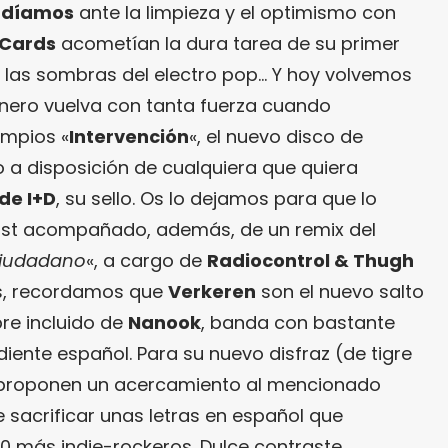
ndíamos
ante la limpieza y el optimismo con
 Cards
acometían la dura tarea de su primer
 las sombras del electro pop… Y hoy volvemos
nero vuelva con tanta fuerza cuando
impios «
Intervención
«, el nuevo disco de
 a disposición de cualquiera que quiera
de I+D
, su sello. Os lo dejamos para que lo
ost acompañado, además, de un remix del
Ciudadano
«, a cargo de
Radiocontrol & Thugh
os, recordamos que
Verkeren
son el nuevo salto
e incluido de
Nanook
, banda con bastante
diente español. Para su nuevo disfraz (de tigre
os proponen un acercamiento al mencionado
 sacrificar unas letras en español que
0 más indie-rockeros. Dulce contraste.