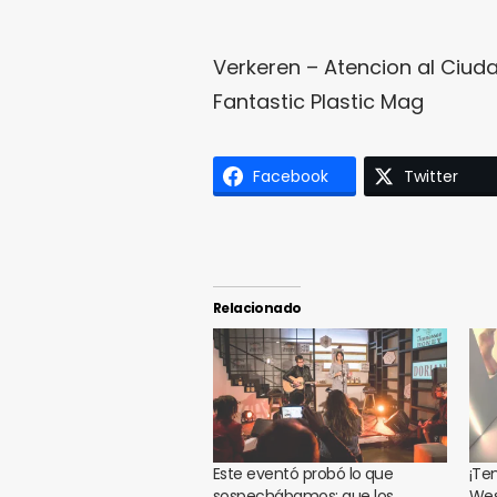
Verkeren – Atencion al Ciud
Fantastic Plastic Mag
Facebook
Twitter
Relacionado
Este eventó probó lo que
¡Te
sospechábamos: que los
Wes