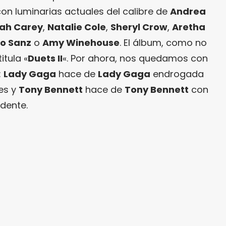
on luminarias actuales del calibre de
Andrea
ah Carey
,
Natalie Cole
,
Sheryl Crow
,
Aretha
ro Sanz
o
Amy Winehouse
. El álbum, como no
itula «
Duets II
«. Por ahora, nos quedamos con
:
Lady Gaga
hace de
Lady Gaga
endrogada
es y
Tony Bennett
hace de
Tony Bennett
con
dente.