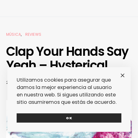
MÚSICA
REVIEWS
Clap Your Hands Say
Yeah – Hysterical
Utilizamos cookies para asegurar que
23/09/2011
JAVIER SERRANO
damos la mejor experiencia al usuario
en nuestra web. Si sigues utilizando este
sitio asumiremos que estás de acuerdo.
OK