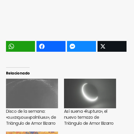
Relacionado
Disco de la semana:
Así suena «Ruptura», el
«oɹɹɐzıqɹoɯɐǝpolnƃuɐıɹʇ», de
nuevo temazo de
Triángulo de Amor Bizarro
Triángulo de Amor Bizarro