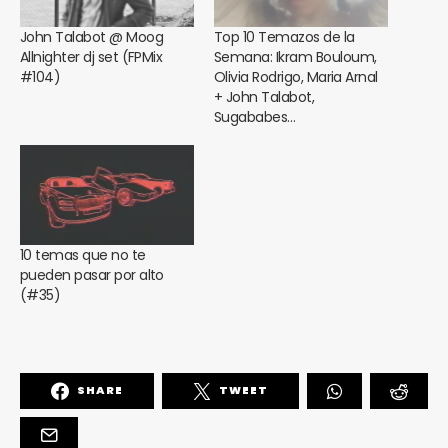
John Talabot @ Moog
Top 10 Temazos de la
Allnighter dj set (FPMix
Semana: Ikram Bouloum,
#104)
Olivia Rodrigo, Maria Arnal
+ John Talabot,
Sugababes…
10 temas que no te
pueden pasar por alto
(#35)
SHARE
TWEET