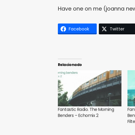
Have one on me (joanna new
Facebook
Twitter
Relacionado
Fantastic Radio. The Morning
Fan
Benders – Echomix 2
Ben
Filt