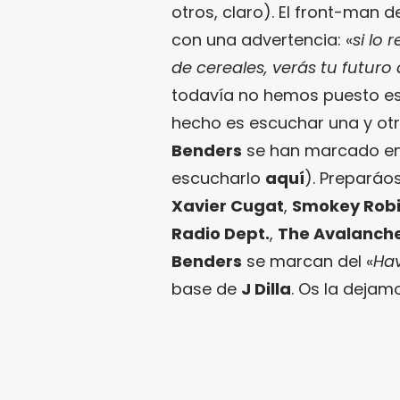
otros, claro). El front-man d
con una advertencia: «
si lo
de cereales, verás tu futuro
todavía no hemos puesto est
hecho es escuchar una y otr
Benders
se han marcado en
escucharlo
aquí
). Preparáo
Xavier Cugat
,
Smokey Robi
Radio Dept.
,
The Avalanch
Benders
se marcan del «
Ha
base de
J Dilla
. Os la deja