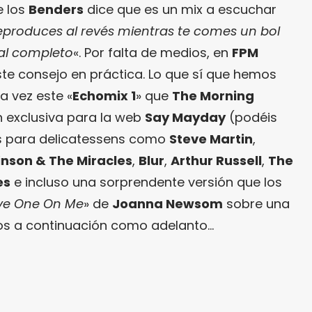
e los
Benders
dice que es un mix a escuchar
 reproduces al revés mientras te comes un bol
 al completo
«. Por falta de medios, en
FPM
e consejo en práctica. Lo que sí que hemos
a vez este «
Echomix 1
» que
The Morning
 exclusiva para la web
Say Mayday
(podéis
s para delicatessens como
Steve Martin
,
nson & The Miracles
,
Blur
,
Arthur Russell
,
The
es
e incluso una sorprendente versión que los
ve One On Me
» de
Joanna Newsom
sobre una
mos a continuación como adelanto…