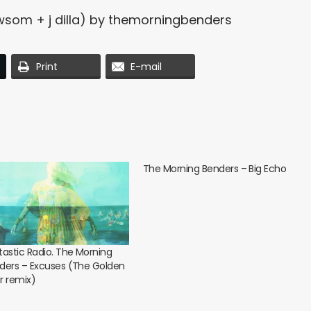
som + j dilla)
by
themorningbenders
Print
E-mail
The Morning Benders – Big Echo
tastic Radio. The Morning
ders – Excuses (The Golden
er remix)