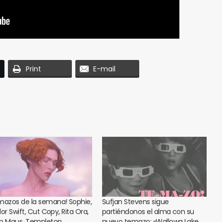
Print
E-mail
mazos de la semana! Sophie,
Sufjan Stevens sigue
or Swift, Cut Copy, Rita Ora,
partiéndonos el alma con su
n Maus, Templeton…
nuevo temazo: «Wallowa Lake