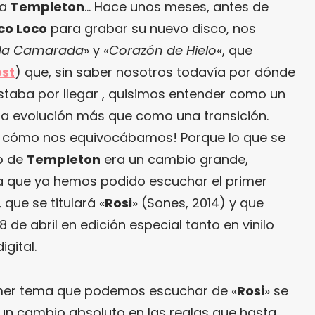
ra
Templeton
… Hace unos meses, antes de
co Loco
para grabar su nuevo disco, nos
ida Camarada
» y «
Corazón de Hielo
«, que
ost
) que, sin saber nosotros todavía por dónde
 estaba por llegar , quisimos entender como un
na evolución más que como una transición.
Y cómo nos equivocábamos! Porque lo que se
o de
Templeton
era un cambio grande,
a que ya hemos podido escuchar el primer
que se titulará «
Rosi
» (Sones, 2014) y que
8 de abril en edición especial tanto en vinilo
gital.
rimer tema que podemos escuchar de «
Rosi
» se
 un cambio absoluto en las reglas que hasta