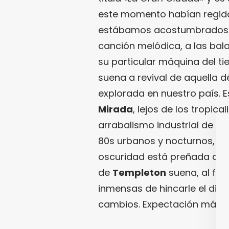
este momento habían regido
estábamos acostumbrados a l
canción melódica, a las bala
su particular máquina del ti
suena a revival de aquella 
explorada en nuestro país. E
Mirada
, lejos de los tropic
arrabalismo industrial de
El
80s urbanos y nocturnos, a 
oscuridad está preñada de l
de
Templeton
suena, al fin
inmensas de hincarle el dien
cambios. Expectación máxi