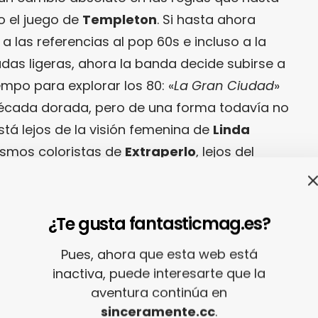
 el juego de
Templeton
. Si hasta ahora
as referencias al pop 60s e incluso a la
das ligeras, ahora la banda decide subirse a
empo para explorar los 80: «
La Gran Ciudad
»
década dorada, pero de una forma todavía no
stá lejos de la visión femenina de
Linda
alismos coloristas de
Extraperlo
, lejos del
 Último Vecino
… «
La Gran Ciudad
» suena a unos
conducir a través de una ciudad donde la
uces de neón intermitentes. La nueva canción
¿Te gusta fantasticmag.es?
 y al cabo, a que tenemos unas ganas
Pues, ahora que esta web está
te a «
Rosi
» y ver en qué se materializan estos
inactiva, puede interesarte que la
ma.
aventura continúa en
sinceramente.cc
.