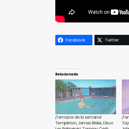
Facebook
Twitter
Relacionado
¡Temazos de la semana!
¡Te
Templeton, James Blake, Disco
Tayl
Las Palmeras!, Tommy Cash…
Joh