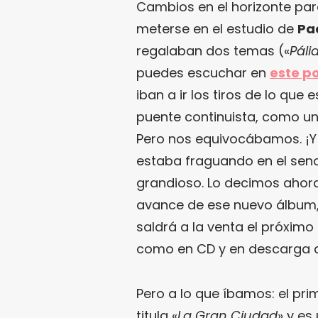
Cambios en el horizonte pa
meterse en el estudio de
Pa
regalaban dos temas («
Pál
puedes escuchar en
este p
iban a ir los tiros de lo que
puente continuista, como u
Pero nos equivocábamos. ¡
estaba fraguando en el sen
grandioso. Lo decimos ahor
avance de ese nuevo álbum, 
saldrá a la venta el próximo 
como en CD y en descarga di
Pero a lo que íbamos: el p
titula «
La Gran Ciudad
» y es