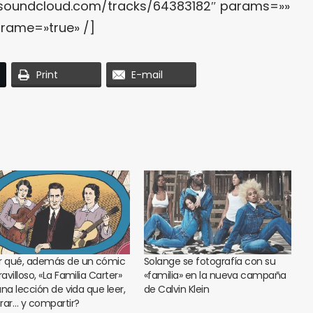
i.soundcloud.com/tracks/64383182″ params=»»
frame=»true» /]
Print
E-mail
r qué, además de un cómic
Solange se fotografía con su
villoso, «La Familia Carter»
«familia» en la nueva campaña
una lección de vida que leer,
de Calvin Klein
rar… y compartir?