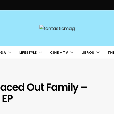
ODA
LIFESTYLE
CINE + TV
LIBROS
TH
paced Out Family –
 EP