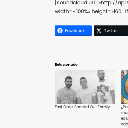
[soundcloud url=»http://ap
width=» 100%» height=»166″ i
Facebook
Twitter
Relacionado
Fast Date. Spaced Out Family
¿Po
mara
es 
ado