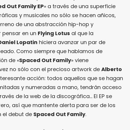
d Out Family EP
» a través de una superficie
ráficas y musicales no sólo se hacen añicos,
terreno de una abstracción hip-hop y
r pensar en un
Flying Lotus
al que la
Daniel Lopatin
hiciera avanzar un par de
leado. Como siempre que hablamos de
ción de «
Spaced Out Family
» viene
vez no sólo con el precioso artwork de
Alberto
interesante acción: todos aquellos que se hagan
limitadas y numeradas a mano, tendrán acceso
ravés de la web de la discográfica… El EP se
rero, así que mantente alerta para ser de los
n el debut de
Spaced Out Family
.