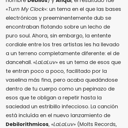
nombre
Debilos
) y
Anqui
, el resultado fue
«
Turn My Clock
«: un tema en el que las bases
electrónicas y preeminentemente dub se
encontraban flotando sobre un lecho de
puro soul. Ahora, sin embargo, la entente
cordiale entre los tres artistas les ha llevado
a un terreno completamente diferente: el de
dancehall. «
LaLaLuv
» es un tema de esos que
te entran poco a poco, facilitado por la
vaselina más fina, pero acaba quedándose
dentro de tu cuerpo como un pepinazo de
esos que te obligan a repetir hasta la
saciedad un estribillo infeccioso. La canción
está incluída en el nuevo lanzamiento de
Debilorithmicos
, «
LaLaLuv
» (Molts Records,