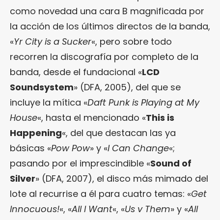
como novedad una cara B magnificada por
la acción de los últimos directos de la banda,
«
Yr City is a Sucker
«, pero sobre todo
recorren la discografía por completo de la
banda, desde el fundacional «
LCD
Soundsystem
» (DFA, 2005), del que se
incluye la mítica «
Daft Punk is Playing at My
House
«, hasta el mencionado «
This is
Happening
«, del que destacan las ya
básicas «
Pow Pow
» y «
I Can Change
«;
pasando por el imprescindible «
Sound of
Silver
» (DFA, 2007), el disco más mimado del
lote al recurrise a él para cuatro temas: «
Get
Innocuous!
«, «
All I Want
«, «
Us v Them
» y «
All