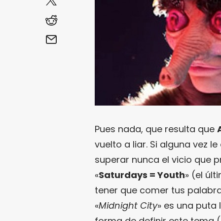
Pues nada, que resulta que
vuelto a liar. Si alguna vez l
superar nunca el vicio que 
«
Saturdays = Youth
» (el úl
tener que comer tus palabr
«
Midnight City
» es una puta 
forma de definir este tema