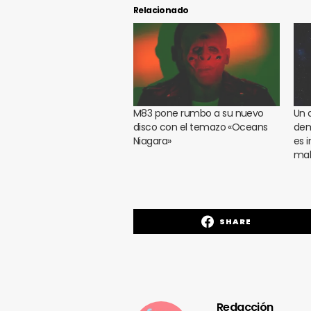
Relacionado
M83 pone rumbo a su nuevo
Un 
disco con el temazo «Oceans
dem
Niagara»
es 
mal
SHARE
Redacción