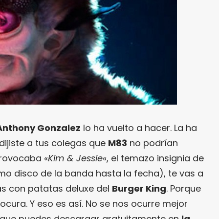
Anthony Gonzalez
lo ha vuelto a hacer. La ha
e dijiste a tus colegas que
M83
no podrían
provocaba «
Kim & Jessie
«, el temazo insignia de
timo disco de la banda hasta la fecha), te vas a
as con patatas deluxe del
Burger King
. Porque
locura. Y eso es así. No se nos ocurre mejor
 (que puedes descargar gratuitamente en
la