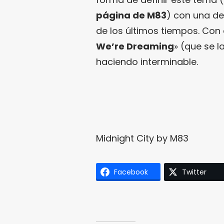
página de M83
) con una d
de los últimos tiempos. Con 
We’re Dreaming
» (que se l
haciendo interminable.
Midnight City
by
M83
Facebook
Twitter