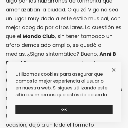
digo por los nubarrones de tormenta que
amenazaban la ciudad. O quizá Vigo no sea
un lugar muy dado a este estilo musical, con
mejor acogida por otros lares. La cuestión es
que el
Mondo Club
, sin tener tampoco un
aforo demasiado amplio, se quedó a
medias. ¿Signo sintomático? Bueno,
Anni B
Sweet
lleva meses y meses girando con su
álbum de estreno, “
Start, Restart, Undo
”
Utilizamos cookies para asegurar que
(Arindelle / Subterfuge, 2009) y el factor
damos la mejor experiencia al usuario
en nuestra web. Si sigues utilizando este
sorpresa ya está un poco agotado, lo que no
sitio asumiremos que estás de acuerdo.
resta interés (al menos entre el público) por
escuchar en vivo su voz y comprobar cómo
OK
traslada sus canciones a las tablas. Para la
ocasión, dejó a un lado el formato