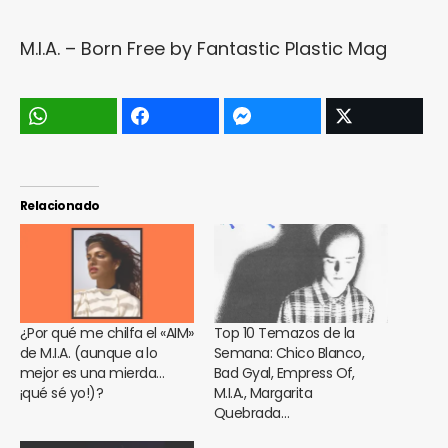
M.I.A. – Born Free by
Fantastic Plastic Mag
Relacionado
¿Por qué me chilfa el «AIM»
Top 10 Temazos de la
de M.I.A. (aunque a lo
Semana: Chico Blanco,
mejor es una mierda…
Bad Gyal, Empress Of,
¡qué sé yo!)?
M.I.A., Margarita
Quebrada…