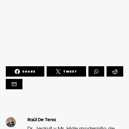
SHARE
TWEET
Raül De Tena
Dr. Jeckyll y Mr. Hide modernillo de