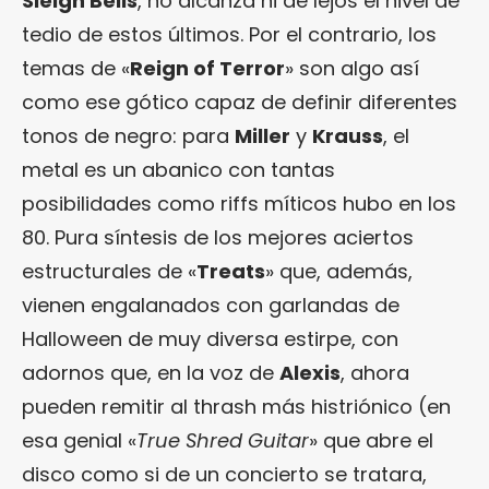
Sleigh Bells
, no alcanza ni de lejos el nivel de
tedio de estos últimos. Por el contrario, los
temas de «
Reign of Terror
» son algo así
como ese gótico capaz de definir diferentes
tonos de negro: para
Miller
y
Krauss
, el
metal es un abanico con tantas
posibilidades como riffs míticos hubo en los
80. Pura síntesis de los mejores aciertos
estructurales de «
Treats
» que, además,
vienen engalanados con garlandas de
Halloween de muy diversa estirpe, con
adornos que, en la voz de
Alexis
, ahora
pueden remitir al thrash más histriónico (en
esa genial «
True Shred Guitar
» que abre el
disco como si de un concierto se tratara,