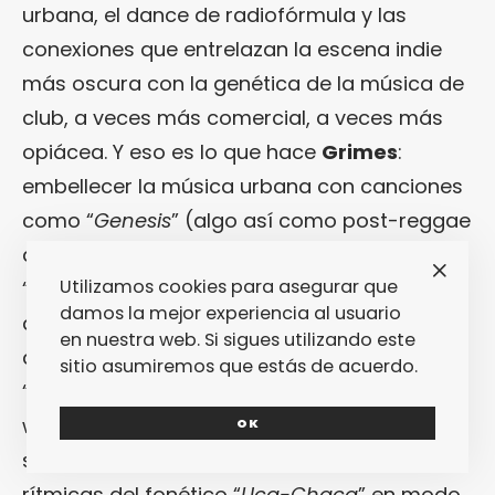
urbana, el dance de radiofórmula y las
conexiones que entrelazan la escena indie
más oscura con la genética de la música de
club, a veces más comercial, a veces más
opiácea. Y eso es lo que hace
Grimes
:
embellecer la música urbana con canciones
como “
Genesis
” (algo así como post-reggae
aplicado a un folk tribalista casi africano),
Utilizamos cookies para asegurar que
“
Infinite Without Fulfillment
” (la introducción
damos la mejor experiencia al usuario
que debería haber grabado
Britney
en su
en nuestra web. Si sigues utilizando este
día, antes de publicar aquel sosísimo
sitio asumiremos que estás de acuerdo.
“
Blackout
” -2007, Sony-), apaños a la new
wave actualizada a canto casi gregoriano
OK
sin palabras (“
Visiting Statue
”), reversiones
rítmicas del fonético “
Uca-Chaca
” en modo