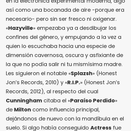
en la electrónica experimental moderna, algo
así como una bocanada de aire -porque era
necesario- pero sin ser fresco ni oxigenar.
«
Hazyville
» empezaba ya a desdibujar los
confines del género, y empujando a la vez a
quien lo escuchaba hacia una especie de
dimensión cavernosa, oscura y asfixiante de
la que no podía salir ni tu mismísima madre.
Les siguieron el notable «
Splazsh
» (Honest
Jon’s Records, 2010) y «
R.I.P.
» (Honest Jon’s
Records, 2012), al respecto del cual
Cunningham
citaba el «
Paraíso Perdido
»
de
Milton
como influencia principal,
dejándonos de nuevo con la mandíbula en el
suelo. Si algo había conseguido
Actress
fue