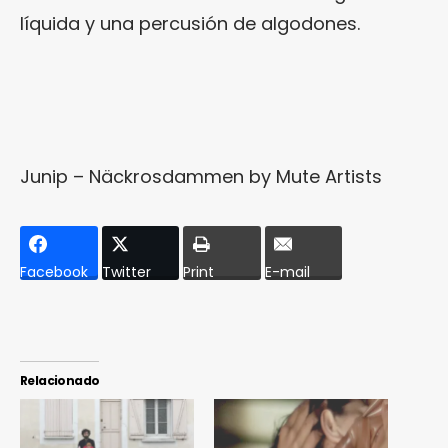
líquida y una percusión de algodones.
Junip – Näckrosdammen
by
Mute Artists
Facebook
Twitter
Print
E-mail
Relacionado