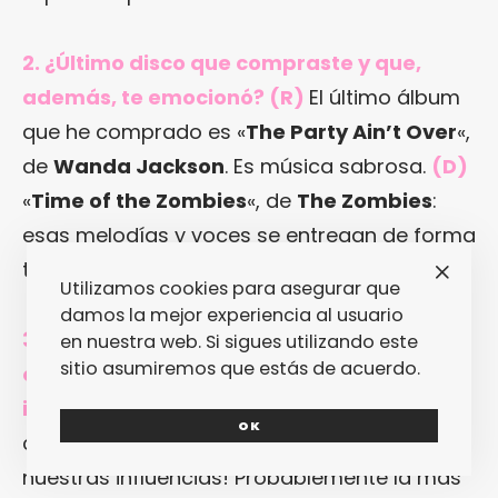
2. ¿Último disco que compraste y que,
además, te emocionó? (R)
El último álbum
que he comprado es «
The Party Ain’t Over
«,
de
Wanda Jackson
. Es música sabrosa.
(D)
«
Time of the Zombies
«, de
The Zombies
:
esas melodías y voces se entregan de forma
tan misteriosa… Totalmente cautivador.
Utilizamos cookies para asegurar que
damos la mejor experiencia al usuario
3. ¿Cuál es la banda que escuchas pero
en nuestra web. Si sigues utilizando este
sitio asumiremos que estás de acuerdo.
que te daría vergüenza incluir entre tus
influencias? (R)
De ninguna manera… ¡No
OK
creo que nos avergoncemos de ninguna de
nuestras influencias! Probablemente la más