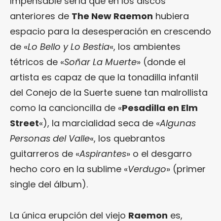
Impensable sería que en los discos
anteriores de
The New Raemon
hubiera
espacio para la desesperación en crescendo
de «
Lo Bello y Lo Bestia
«, los ambientes
tétricos de «
Soñar La Muerte
» (donde el
artista es capaz de que la tonadilla infantil
del Conejo de la Suerte suene tan malrollista
como la cancioncilla de «
Pesadilla en Elm
Street
«), la marcialidad seca de «
Algunas
Personas del Valle
«, los quebrantos
guitarreros de «
Aspirantes
» o el desgarro
hecho coro en la sublime «
Verdugo
» (primer
single del álbum).
La única erupción del viejo
Raemon
es,