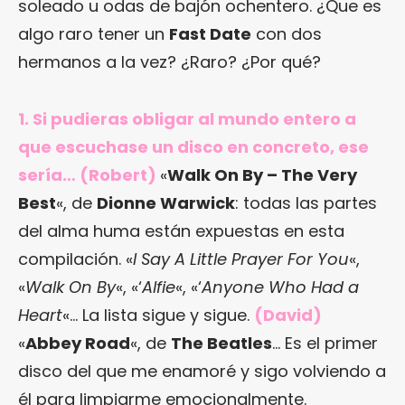
soleado u odas de bajón ochentero. ¿Que es
algo raro tener un
Fast Date
con dos
hermanos a la vez? ¿Raro? ¿Por qué?
1. Si pudieras obligar al mundo entero a
que escuchase un disco en concreto, ese
sería… (Robert)
«
Walk On By – The Very
Best
«, de
Dionne Warwick
: todas las partes
del alma huma están expuestas en esta
compilación. «
I Say A Little Prayer For You
«,
«
Walk On By
«, «‘
Alfie
«, «‘
Anyone Who Had a
Heart
«… La lista sigue y sigue.
(David)
«
Abbey Road
«, de
The Beatles
… Es el primer
disco del que me enamoré y sigo volviendo a
él para limpiarme emocionalmente.