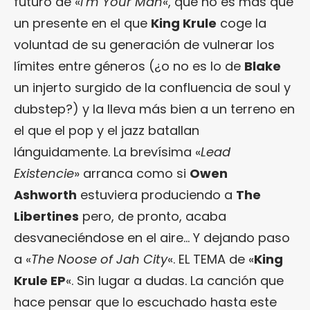
futuro de «
I’m Your Man
«, que no es más que
un presente en el que
King Krule
coge la
voluntad de su generación de vulnerar los
límites entre géneros (¿o no es lo de
Blake
un injerto surgido de la confluencia de soul y
dubstep?) y la lleva más bien a un terreno en
el que el pop y el jazz batallan
lánguidamente. La brevísima «
Lead
Existencie
» arranca como si
Owen
Ashworth
estuviera produciendo a
The
Libertines
pero, de pronto, acaba
desvaneciéndose en el aire… Y dejando paso
a «
The Noose of Jah City
«. EL TEMA de «
King
Krule EP
«. Sin lugar a dudas. La canción que
hace pensar que lo escuchado hasta este