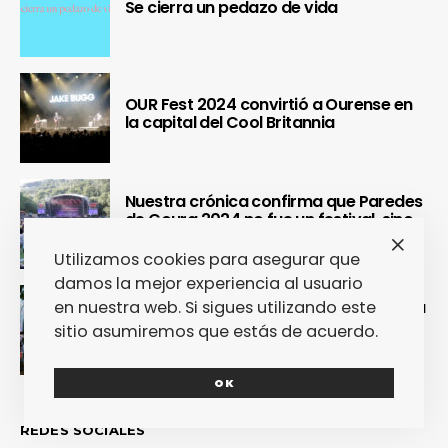
Se cierra un pedazo de vida
OUR Fest 2024 convirtió a Ourense en
la capital del Cool Britannia
Nuestra crónica confirma que Paredes
de Coura 2024 no fue un festival, sino
un Couraíso
Utilizamos cookies para asegurar que
damos la mejor experiencia al usuario
Nuestra crónica del Sinsal 2024 prueba
en nuestra web. Si sigues utilizando este
que fue la edición más internacional y
sitio asumiremos que estás de acuerdo.
sostenible del festival
OK
REDES SOCIALES