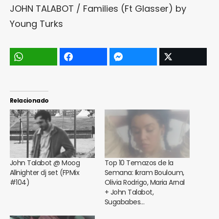
JOHN TALABOT / Families (Ft Glasser)
by
Young Turks
Relacionado
John Talabot @ Moog
Top 10 Temazos de la
Allnighter dj set (FPMix
Semana: Ikram Bouloum,
#104)
Olivia Rodrigo, Maria Arnal
+ John Talabot,
Sugababes…