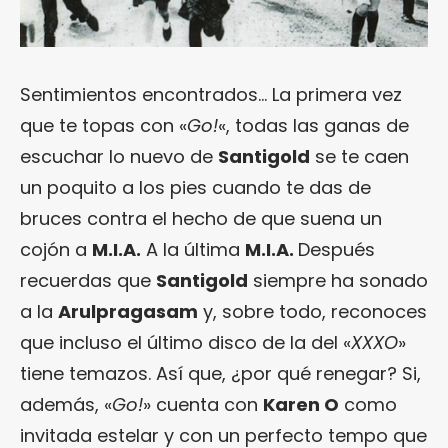
Sentimientos encontrados… La primera vez
que te topas con «
Go!
«, todas las ganas de
escuchar lo nuevo de
Santigold
se te caen
un poquito a los pies cuando te das de
bruces contra el hecho de que suena un
cojón a
M.I.A.
A la última
M.I.A.
Después
recuerdas que
Santigold
siempre ha sonado
a la
Arulpragasam
y, sobre todo, reconoces
que incluso el último disco de la del «
XXXO
»
tiene temazos. Así que, ¿por qué renegar? Si,
además, «
Go!
» cuenta con
Karen O
como
invitada estelar y con un perfecto tempo que