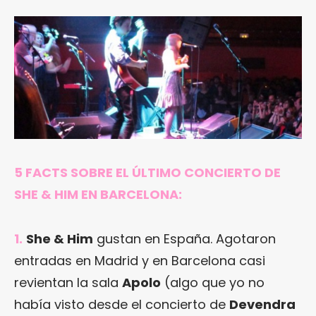
5 FACTS SOBRE EL ÚLTIMO CONCIERTO DE
SHE & HIM
EN BARCELONA:
1.
She & Him
gustan en España. Agotaron
entradas en Madrid y en Barcelona casi
revientan la sala
Apolo
(algo que yo no
había visto desde el concierto de
Devendra