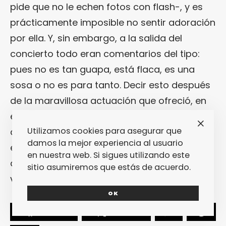
pide que no le echen fotos con flash-, y es
prácticamente imposible no sentir adoración
por ella. Y, sin embargo, a la salida del
concierto todo eran comentarios del tipo:
pues no es tan guapa, está flaca, es una
sosa o no es para tanto. Decir esto después
de la maravillosa actuación que ofreció, en
el que lo único que se le podía reprochar fue
Utilizamos cookies para asegurar que
quizá una preocupación excesiva en no
damos la mejor experiencia al usuario
equivocarse y no cagarla es poco menos
en nuestra web. Si sigues utilizando este
que feo. Pero bueno, España es
asíN
, qué le
sitio asumiremos que estás de acuerdo.
vamos a hacer. It´s allright, it´s ok.
OK
SHARE
TWEET