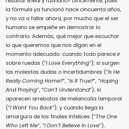
resultar lineal y rutinario? Difícilmente, pues
la fórmula ya funcionó hace cincuenta años,
y no va a fallar ahora, por mucho que el ser
humano se empeñe en demostrar lo
contrario. Además, qué mejor que escuchar
lo que queremos que nos digan en el
momento adecuado: cuando todo parece ir
sobre ruedas (“
I Love Everything
”); si surgen
las molestas dudas o incertidumbres (“
Is He
Really Coming Home?
”, “
Is It True?
”, “
Hoping
And Praying
”, “
Can’t Understand
”); si
aparecen arrebatos de melancolía temporal
(“
I Want You Back
”); y cuando llega la
amargura de los finales infelices (“
The One
Who Left Me
”, “
I Don’t Believe In Love
”).