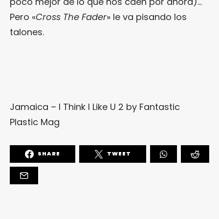
poco mejor de lo que nos caen por ahora)…
Pero «
Cross The Fader
» le va pisando los
talones.
Jamaica – I Think I Like U 2
by
Fantastic
Plastic Mag
SHARE
TWEET