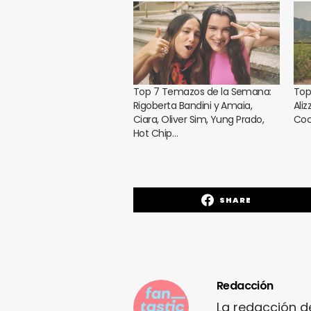
Top 7 Temazos de la Semana:
Top
Rigoberta Bandini y Amaia,
Aliz
Ciara, Oliver Sim, Yung Prado,
Coc
Hot Chip…
SHARE
Redacción
La redacción d