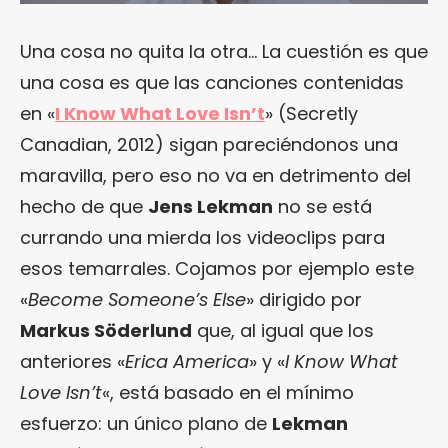
Una cosa no quita la otra… La cuestión es que
una cosa es que las canciones contenidas
en «
I Know What Love Isn’t
» (Secretly
Canadian, 2012) sigan pareciéndonos una
maravilla, pero eso no va en detrimento del
hecho de que
Jens Lekman
no se está
currando una mierda los videoclips para
esos temarrales. Cojamos por ejemplo este
«
Become Someone’s Else
» dirigido por
Markus Söderlund
que, al igual que los
anteriores «
Erica America
» y «
I Know What
Love Isn’t
«, está basado en el mínimo
esfuerzo: un único plano de
Lekman