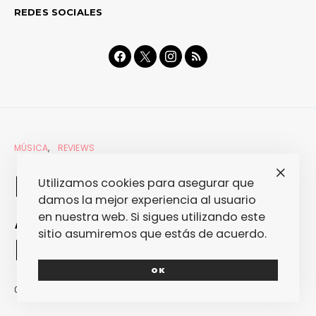
REDES SOCIALES
MÚSICA
REVIEWS
Deadmau5 – >
Utilizamos cookies para asegurar que
damos la mejor experiencia al usuario
Album Title Goes
en nuestra web. Si sigues utilizando este
sitio asumiremos que estás de acuerdo.
Here <
OK
02/10/2012
JOSE A. MARTÍNEZ