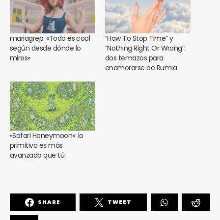
mariagrep: «Todo es cool
“How To Stop Time” y
según desde dónde lo
“Nothing Right Or Wrong”:
mires»
dos temazos para
enamorarse de Rumia
«Safari Honeymoon»: lo
primitivo es más
avanzado que tú
SHARE
TWEET