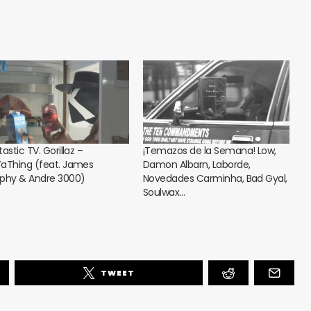
astic TV. Gorillaz –
¡Temazos de la Semana! Low,
aThing (feat. James
Damon Albarn, Laborde,
phy & Andre 3000)
Novedades Carminha, Bad Gyal,
Soulwax…
TWEET