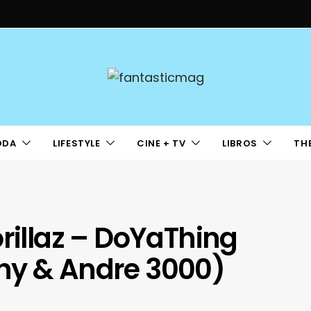
ODA
LIFESTYLE
CINE + TV
LIBROS
TH
orillaz – DoYaThing
hy & Andre 3000)