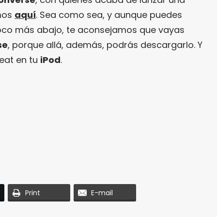
amos
aquí
. Sea como sea, y aunque puedes
oco más abajo, te aconsejamos que vayas
se
, porque allá, además, podrás descargarlo. Y
eat en tu
iPod
.
Print
E-mail