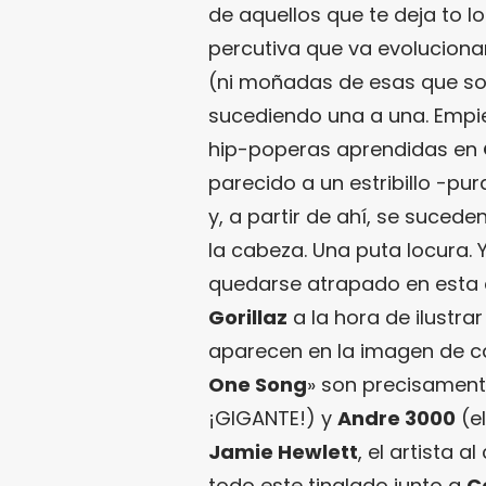
de aquellos que te deja to 
percutiva que va evolucionan
(ni moñadas de esas que son
sucediendo una a una. Emp
hip-poperas aprendidas en
parecido a un estribillo -p
y, a partir de ahí, se suce
la cabeza. Una puta locura. 
quedarse atrapado en esta c
Gorillaz
a la hora de ilustr
aparecen en la imagen de c
One Song
» son precisamen
¡GIGANTE!) y
Andre 3000
(el
Jamie Hewlett
, el artista 
todo este tinglado junto a
C