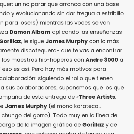
loquer: un no parar que arranca con una base
do y evolucionando sin dar tregua a estribillo
 para losers) mientras las voces se van
ieza
Damon Albarn
aplicando las enseñanzas
Gorillaz
, le sigue
James Murphy
con lo más
uramente discotequero- que te vas a encontrar
den los maestros hip-hoperos con
Andre 3000
a
Y eso es así. Pero hay más motivos para
olaboración: siguiendo el rollo que tienen
ar a sus colaboradores, suponemos que los que
ampaña de esta entrega de «
Three Artists,
te
James Murphy
(el mono karateca…
 chungo del gorro). Todo muy en la línea de
al cargo de la imagen gráfica de
Gorillaz
y de
onverse
, con quienes acaba de lanzar una