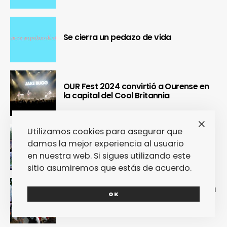
Se cierra un pedazo de vida
OUR Fest 2024 convirtió a Ourense en
la capital del Cool Britannia
Utilizamos cookies para asegurar que
Nuestra crónica confirma que Paredes
damos la mejor experiencia al usuario
de Coura 2024 no fue un festival, sino
un Couraíso
en nuestra web. Si sigues utilizando este
sitio asumiremos que estás de acuerdo.
Nuestra crónica del Sinsal 2024 prueba
OK
que fue la edición más internacional y
sostenible del festival