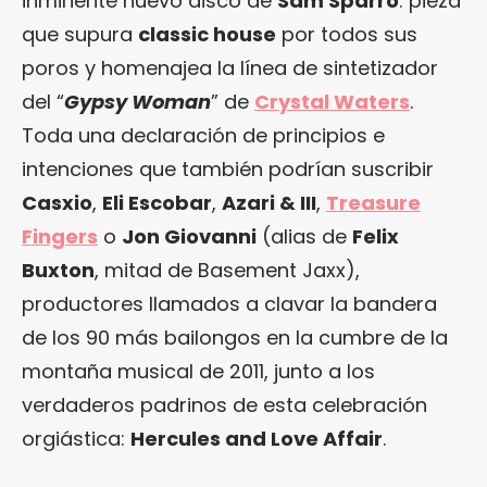
inminente nuevo disco de
Sam Sparro
: pieza
que supura
classic house
por todos sus
poros y homenajea la línea de sintetizador
del “
Gypsy Woman
” de
Crystal Waters
.
Toda una declaración de principios e
intenciones que también podrían suscribir
Casxio
,
Eli Escobar
,
Azari & III
,
Treasure
Fingers
o
Jon Giovanni
(alias de
Felix
Buxton
, mitad de
Basement Jaxx
),
productores llamados a clavar la bandera
de los 90 más bailongos en la cumbre de la
montaña musical de 2011, junto a los
verdaderos padrinos de esta celebración
orgiástica:
Hercules and Love Affair
.