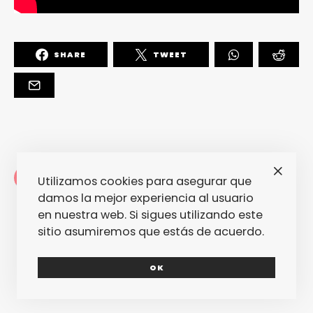
SHARE
TWEET
Redacción
Utilizamos cookies para asegurar que
La redacción de fantasticmag.es al
damos la mejor experiencia al usuario
completo... Cualquiera de nosotros
en nuestra web. Si sigues utilizando este
puede haber escrito este post, pero
sitio asumiremos que estás de acuerdo.
seguro que el que lo ha escrito lo ha
hecho con mucho amor.
OK