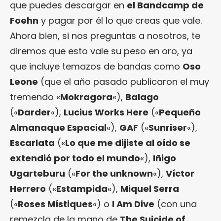
que puedes descargar en
el Bandcamp de
Foehn
y pagar por él lo que creas que vale.
Ahora bien, si nos preguntas a nosotros, te
diremos que esto vale su peso en oro, ya
que incluye temazos de bandas como
Oso
Leone
(que el año pasado publicaron el muy
tremendo «
Mokragora
«),
Balago
(«
Darder
«),
Lucius Works Here
(«
Pequeño
Almanaque Espacial
«),
GAF
(«
Sunriser
«),
Escarlata
(«
Lo que me dijiste al oído se
extendió por todo el mundo
«),
Iñigo
Ugarteburu
(«
For the unknown
«),
Víctor
Herrero
(«
Estampida
«),
Miquel Serra
(«
Roses Místiques
«) o
I Am Dive
(con una
remezcla de la mano de
The Suicide of