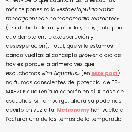
«
meh
» pero que cuanto más la escuchas
más te pones rollo «
estoeslaputabomba
mecagoentodo comonomedicuentantes
»
(así dicho todo muy rápido y muy junto para
que denote entre exasperación y
desesperación). Total, que si le estamos
dando vueltas al concepto
grower
a día de
hoy es porque la primera vez que
escuchamos «
I’m Aquarius
» (en
este post
)
no fuimos conscientes del potencial de TE-
MA-ZO! que tenía la canción en sí. A base de
escuchas, sin embargo, ahora ya podemos
decirlo en voz alta:
Metronomy
han vuelto a
facturar uno de los temas de la temporada.