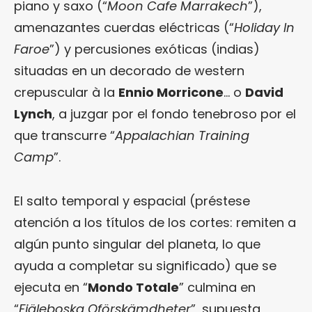
piano y saxo (“
Moon Cafe Marrakech
”),
amenazantes cuerdas eléctricas (“
Holiday In
Faroe
”) y percusiones exóticas (indias)
situadas en un decorado de western
crepuscular à la
Ennio Morricone
… o
David
Lynch
, a juzgar por el fondo tenebroso por el
que transcurre “
Appalachian Training
Camp
”.
El salto temporal y espacial (préstese
atención a los títulos de los cortes: remiten a
algún punto singular del planeta, lo que
ayuda a completar su significado) que se
ejecuta en “
Mondo Totale
” culmina en
“
Fjäleboska Oförskämdheter
”, supuesta