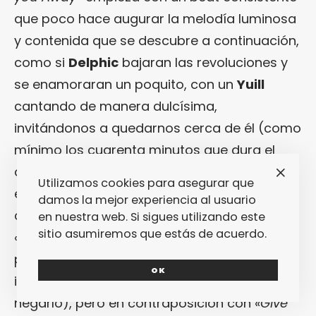
que poco hace augurar la melodía luminosa
y contenida que se descubre a continuación,
como si
Delphic
bajaran las revoluciones y
se enamoraran un poquito, con un
Yuill
cantando de manera dulcísima,
invitándonos a quedarnos cerca de él (como
mínimo los cuarenta minutos que dura el
disco; y oigan, si me lo pide así, yo
Utilizamos cookies para asegurar que
encantada). Pero después del comienzo
damos la mejor experiencia al usuario
contenido empieza la fiesta. Puede que
en nuestra web. Si sigues utilizando este
sitio asumiremos que estás de acuerdo.
«
Crying for Hollywood
» fuera la canción
perfecta para abrir el disco, mucho más
OK
impactante (y mucho más hit, para qué
negarlo), pero en contraposición con «
Give