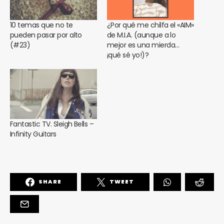
10 temas que no te
¿Por qué me chilfa el «AIM»
pueden pasar por alto
de M.I.A. (aunque a lo
(#23)
mejor es una mierda…
¡qué sé yo!)?
Fantastic TV. Sleigh Bells –
Infinity Guitars
SHARE
TWEET