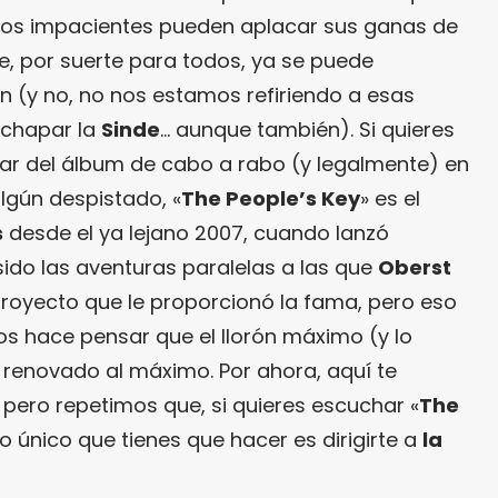
: los impacientes pueden aplacar sus ganas de
e, por suerte para todos, ya se puede
n (y no, no nos estamos refiriendo a esas
 chapar la
Sinde
… aunque también). Si quieres
rutar del álbum de cabo a rabo (y legalmente) en
algún despistado, «
The People’s Key
» es el
s
desde el ya lejano 2007, cuando lanzó
sido las aventuras paralelas a las que
Oberst
proyecto que le proporcionó la fama, pero eso
s hace pensar que el llorón máximo (y lo
 renovado al máximo. Por ahora, aquí te
, pero repetimos que, si quieres escuchar «
The
lo único que tienes que hacer es dirigirte a
la