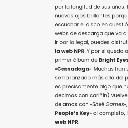
por la longitud de sus uñas
nuevos ojos brillantes porqu
escuchar el disco en cuestió
webs de descarga que va a
ir por lo legal, puedes disf
la web NPR
. Y por si queda 
primer álbum de
Bright Eye
«
Cassadaga
«. Muchas han 
se ha lanzado más allá del 
es precisamente algo que no
decimos con cariñín) vuelve
dejamos con «
Shell Games
«
People’s Key
» al completo, 
web NPR
.