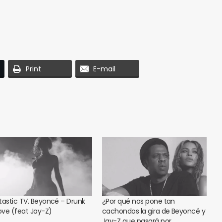
Print
E-mail
tastic TV. Beyoncé – Drunk
¿Por qué nos pone tan
Love (feat Jay-Z)
cachondos la gira de Beyoncé y
Jay-Z que pasará por