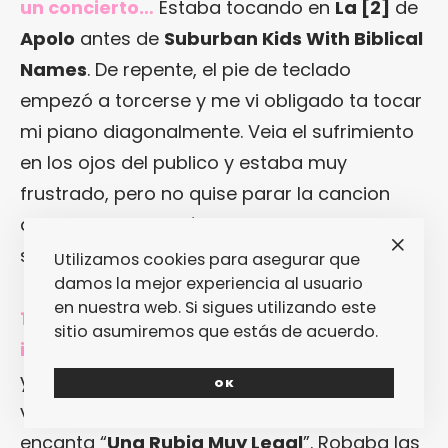
un concierto…
Estaba tocando en
La [2]
de
Apolo
antes de
Suburban Kids With Biblical
Names
. De repente, el pie de teclado
empezó a torcerse y me vi obligado ta tocar
mi piano diagonalmente. Veia el sufrimiento
en los ojos del publico y estaba muy
frustrado, pero no quise parar la cancion
aunque la inclinación se hacia mayor cada
segundo.
Utilizamos cookies para asegurar que
damos la mejor experiencia al usuario
en nuestra web. Si sigues utilizando este
10. ¿Una canción, película o libro
sitio asumiremos que estás de acuerdo.
inconfesable?
“
We all sleep alone
” de
Cher
y “
Alone
” de
Heart
: las canciones y los
OK
videos respectivos no tienen precio. Me
encanta “
Una Rubia Muy Legal
”. Robaba las