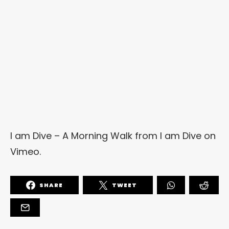
I am Dive – A Morning Walk
from
I am Dive
on
Vimeo
.
SHARE
TWEET