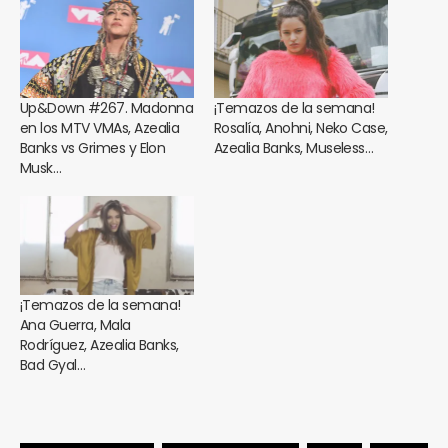
Up&Down #267. Madonna
¡Temazos de la semana!
en los MTV VMAs, Azealia
Rosalía, Anohni, Neko Case,
Banks vs Grimes y Elon
Azealia Banks, Museless…
Musk…
¡Temazos de la semana!
Ana Guerra, Mala
Rodríguez, Azealia Banks,
Bad Gyal…