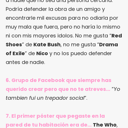
a nadie que no sea una persona cercana.
Podría defender la obra de un amigo y
encontrarle mil excusas para no odiarla por
muy mala que fuera, pero no haría lo mismo
ni con mis mayores idolos. No me gusta “
Red
Shoes
” de
Kate Bush
, no me gusta “
Drama
of Exile
” de
Nico
y no los puedo defender
antes de nadie.
6. Grupo de Facebook que siempre has
querido crear pero que no te atreves…
”
Yo
tambien fui un trepador social
”.
7. El primer póster que pegaste en la
pared de tu habitación era de…
The Who
,