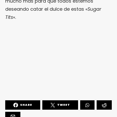
mucho más para que todos estemos
deseando catar el dulce de estas «
Sugar
Tits
«.
SHARE
TWEET