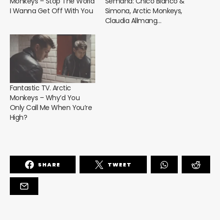
Monkeys – Stop The World
Semana: Chico Blanco &
I Wanna Get Off With You
Simona, Arctic Monkeys,
Claudia Allmang…
Fantastic TV. Arctic
Monkeys – Why’d You
Only Call Me When You’re
High?
SHARE
TWEET