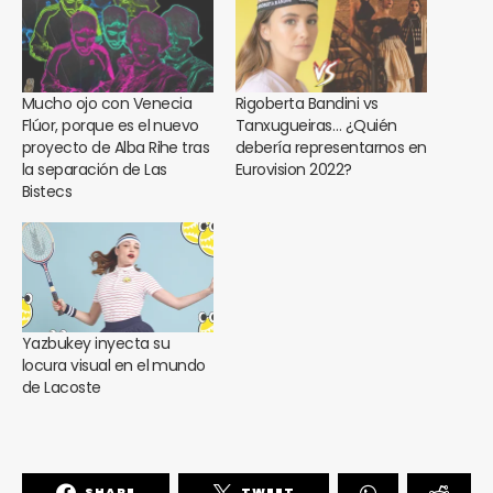
Mucho ojo con Venecia
Rigoberta Bandini vs
Flúor, porque es el nuevo
Tanxugueiras… ¿Quién
proyecto de Alba Rihe tras
debería representarnos en
la separación de Las
Eurovision 2022?
Bistecs
Yazbukey inyecta su
locura visual en el mundo
de Lacoste
SHARE
TWEET