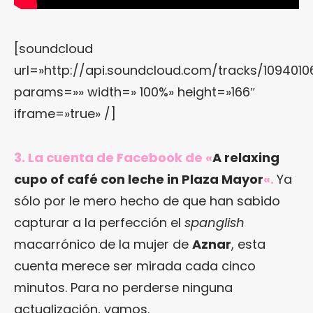
[soundcloud
url=»http://api.soundcloud.com/tracks/1094010
params=»» width=» 100%» height=»166″
iframe=»true» /]
3. La cuenta de Facebook de «
A relaxing
cupo of café con leche in Plaza Mayor
«.
Ya
sólo por le mero hecho de que han sabido
capturar a la perfección el
spanglish
macarrónico de la mujer de
Aznar
, esta
cuenta merece ser mirada cada cinco
minutos. Para no perderse ninguna
actualización, vamos.