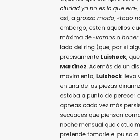
ciudad ya no es lo que era
«,
así, a
grosso modo
, «
todo n
embargo, están aquellos que
máxima de «
vamos a hacer a
lado del ring (que, por si alg
precisamente
Luishøck
, qu
Martínez
. Además de un di
movimiento,
Luishøck
lleva
en una de las piezas dinam
estaba a punto de perecer d
apneas cada vez más persist
secuaces que piensan como 
noche mensual que actualme
pretende tomarle el pulso a 