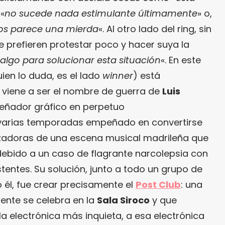
 «
no sucede nada estimulante últimamente
» o,
os parece una mierda
«. Al otro lado del ring, sin
 prefieren protestar poco y hacer suya la
lgo para solucionar esta situación
«. En este
uien lo duda, es el lado
winner
) está
e viene a ser el nombre de guerra de
Luis
señador gráfico en perpetuo
 varias temporadas empeñado en convertirse
izadoras de una escena musical madrileña que
ebido a un caso de flagrante narcolepsia con
entes. Su solución, junto a todo un grupo de
él, fue crear precisamente el
Post Club
: una
nte se celebra en la
Sala Siroco
y que
la electrónica más inquieta, a esa electrónica