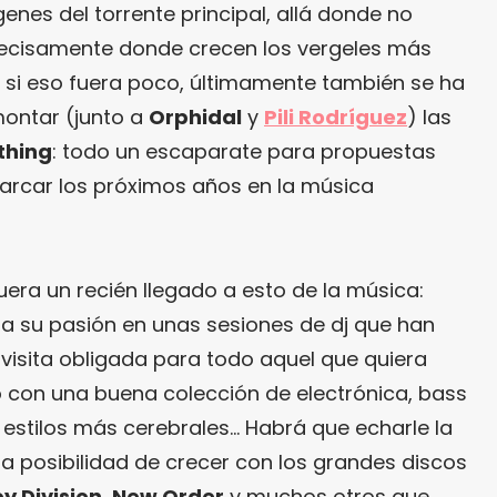
enes del torrente principal, allá donde no
ecisamente donde crecen los vergeles más
por si eso fuera poco, últimamente también se ha
montar (junto a
Orphidal
y
Pili Rodríguez
) las
thing
: todo un escaparate para propuestas
rcar los próximos años en la música
uera un recién llegado a esto de la música:
da su pasión en unas sesiones de dj que han
visita obligada para todo aquel que quiera
 con una buena colección de electrónica, bass
 estilos más cerebrales… Habrá que echarle la
 la posibilidad de crecer con los grandes discos
y Division
,
New Order
y muchos otros que