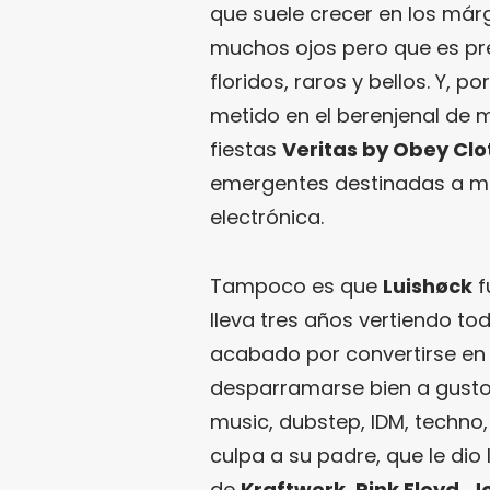
que suele crecer en los márg
muchos ojos pero que es pr
floridos, raros y bellos. Y, 
metido en el berenjenal de 
fiestas
Veritas by Obey Clo
emergentes destinadas a ma
electrónica.
Tampoco es que
Luishøck
f
lleva tres años vertiendo to
acabado por convertirse en 
desparramarse bien a gusto
music, dubstep, IDM, techno,
culpa a su padre, que le dio
de
Kraftwerk
,
Pink Floyd
,
Jo