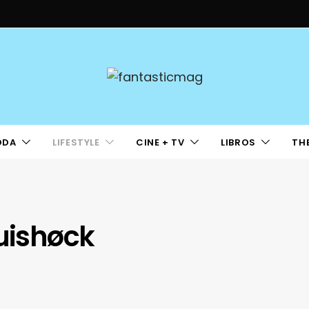
ODA
LIFESTYLE
CINE + TV
LIBROS
TH
Luishøck