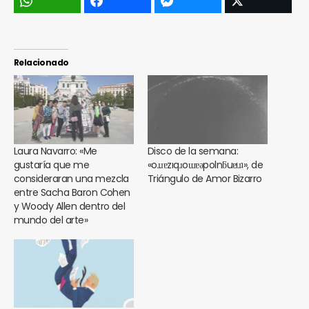
Relacionado
Laura Navarro: «Me
Disco de la semana:
gustaría que me
«oɹɹɐzıqɹoɯɐǝpolnƃuɐıɹʇ», de
consideraran una mezcla
Triángulo de Amor Bizarro
entre Sacha Baron Cohen
y Woody Allen dentro del
mundo del arte»