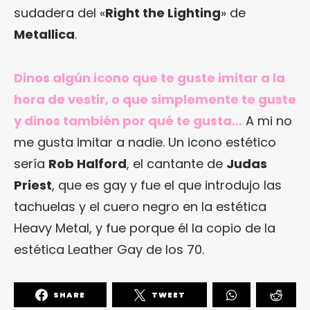
sudadera del «
Right the Lighting
» de
Metallica
.
Dinos algún icono que te guste imitar a la
hora de vestir, o que simplemente te guste
y dinos también por qué te gusta…
A mi no
me gusta imitar a nadie. Un icono estético
sería
Rob Halford
, el cantante de
Judas
Priest
, que es gay y fue el que introdujo las
tachuelas y el cuero negro en la estética
Heavy Metal, y fue porque él la copio de la
estética Leather Gay de los 70.
SHARE
TWEET