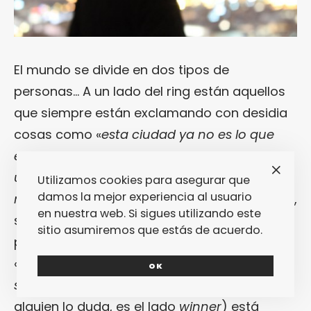
El mundo se divide en dos tipos de
personas… A un lado del ring están aquellos
que siempre están exclamando con desidia
cosas como «
esta ciudad ya no es lo que
era
«, «
no sucede nada estimulante
últimamente
» o, así, a
grosso modo
, «
todo
Utilizamos cookies para asegurar que
damos la mejor experiencia al usuario
nos parece una mierda
«. Al otro lado del ring,
en nuestra web. Si sigues utilizando este
sin embargo, están aquellos que prefieren
sitio asumiremos que estás de acuerdo.
protestar poco y hacer suya la máxima de
«
vamos a hacer algo para solucionar esta
OK
situación
«. En este lado del ring (que, por si
alguien lo duda, es el lado
winner
) está