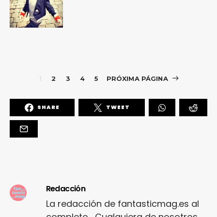
1
2
3
4
5
PRÓXIMA PÁGINA
SHARE
TWEET
Redacción
La redacción de fantasticmag.es al
completo... Cualquiera de nosotros