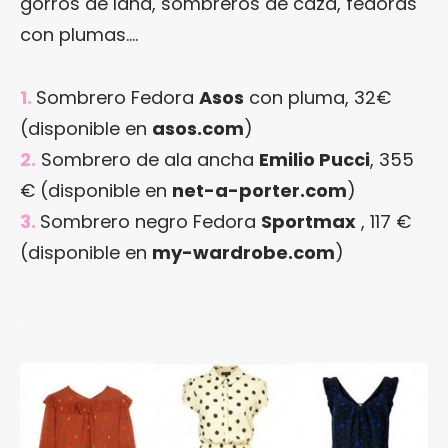
gorros de lana, sombreros de caza, fedoras
con plumas….
1.
Sombrero Fedora
Asos
con pluma, 32€
(disponible en
asos.com
)
2.
Sombrero de ala ancha
Emilio Pucci
, 355
€ (disponible en
net-a-porter.com
)
3.
Sombrero negro Fedora
Sportmax
, 117 €
(disponible en
my-wardrobe.com
)
.