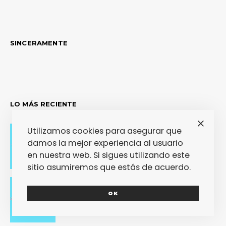
SINCERAMENTE
LO MÁS RECIENTE
Utilizamos cookies para asegurar que
damos la mejor experiencia al usuario
Adiós con el corazón
en nuestra web. Si sigues utilizando este
sitio asumiremos que estás de acuerdo.
OK
Se cierra un pedazo de vida