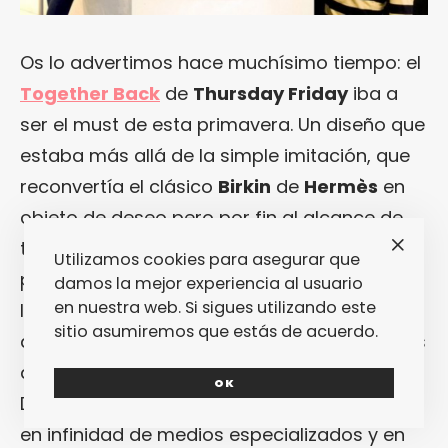
Os lo advertimos hace muchísimo tiempo: el
Together Back
de
Thursday Friday
iba a
ser el must de esta primavera. Un diseño que
estaba más allá de la simple imitación, que
reconvertía el clásico
Birkin
de
Hermès
en
objeto de deseo pero por fin al alcance de
todos los bolsillos reconvirtiéndolo en icono
Utilizamos cookies para asegurar que
pop de la moda y, a la vez, en un tote súper
damos la mejor experiencia al usuario
en nuestra web. Si sigues utilizando este
llevable y que serviría para distinguir a las
sitio asumiremos que estás de acuerdo.
auténticas trend setters de las compradoras
de imitaciones low cost sin sentimiento.
OK
Durante meses, el
Together Back
ha estado
en infinidad de medios especializados y en