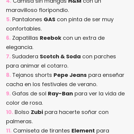
4.
Camisa sin mangas
H&M
con un
maravilloso floripondio.
5.
Pantalones
GAS
con pinta de ser muy
confortables.
6.
Zapatillas
Reebok
con un extra de
elegancia.
7.
Sudadera
Scotch & Soda
con parches
para animar el cotarro.
8.
Tejanos shorts
Pepe Jeans
para enseñar
cacha en los festivales de verano.
9.
Gafas de sol
Ray-Ban
para ver la vida de
color de rosa.
10.
Bolso
Zubi
para hacerte soñar con
palmeras.
11.
Camiseta de tirantes
Element
para