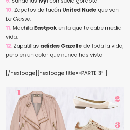
9.
Sandalias
Ivyl
con suela gordota.
10.
Zapatos de tacón
United Nude
que son
La Classe
.
11.
Mochila
Eastpak
en la que te cabe media
vida.
12.
Zapatillas
adidas Gazelle
de toda la vida,
pero en un color que nunca has visto.
[/nextpage][nextpage title=»PARTE 3″ ]