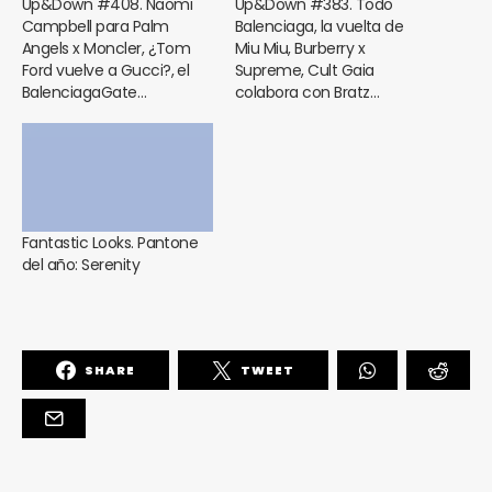
Up&Down #408. Naomi
Up&Down #383. Todo
Campbell para Palm
Balenciaga, la vuelta de
Angels x Moncler, ¿Tom
Miu Miu, Burberry x
Ford vuelve a Gucci?, el
Supreme, Cult Gaia
BalenciagaGate…
colabora con Bratz…
Fantastic Looks. Pantone
del año: Serenity
SHARE
TWEET