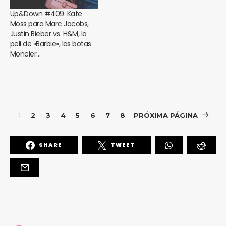
Up&Down #409. Kate
Moss para Marc Jacobs,
Justin Bieber vs. H&M, la
peli de «Barbie», las botas
Moncler…
1
2
3
4
5
6
7
8
PRÓXIMA PÁGINA
SHARE
TWEET