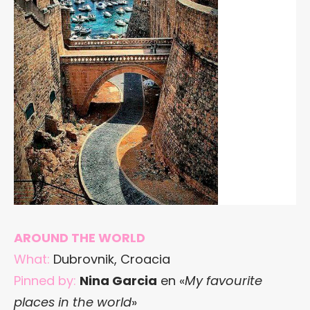
AROUND THE WORLD
What:
Dubrovnik, Croacia
Pinned by:
Nina Garcia
en «
My favourite
places in the world
»