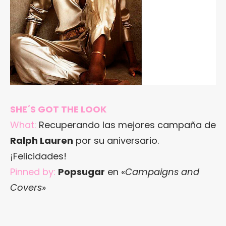
SHE´S GOT THE LOOK
What:
Recuperando las mejores campaña de
Ralph Lauren
por su aniversario.
¡Felicidades!
Pinned by:
Popsugar
en «
Campaigns and
Covers
»