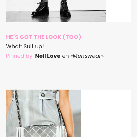
HE´S GOT THE LOOK (TOO)
What: Suit up!
Pinned by:
Nell Love
en «
Menswear
»