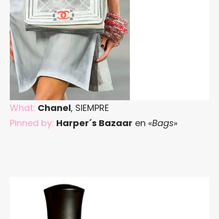
What:
Chanel
, SIEMPRE
Pinned by:
Harper´s Bazaar
en «
Bags
»