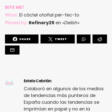
BITE ME!
What:
El cóctel otoñal per-fec-to
Pinned by:
Refinery29
en «
Delish
«
SHARE
TWEET
Estela Cebrián
Colaboró en algunos de los medios
de tendencias más punteros de
España cuando las tendencias se
imprimían en papel y no en la