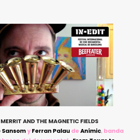
MERRIT AND THE MAGNETIC FIELDS
e Sansom
y
Ferran Palau
de
Anímic
, banda