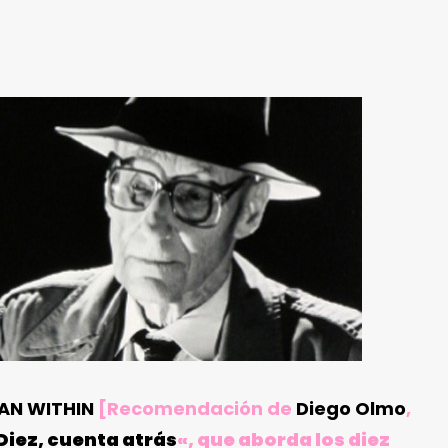
AN WITHIN
[Recomendación de
Diego Olmo
,
Diez, cuenta atrás
«, que aborda los diez