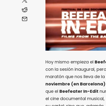
Hoy mismo empieza el
Beefe
con la sesión inaugural, p
maratón que nos lleva de l
noviembre (en Barcelona)
que el
Beefeater In-Edit
nun
el cine documental musical
su cartel; sino que, ademá